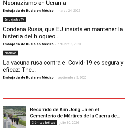
Neonazismo en Ucrania
Embajada de Rusia en México
-
marzo 24, 2022
EmbajadasTV
Condena Rusia, que EU insista en mantener la
histeria del bloqueo...
Embajada de Rusia en México
-
octubre 3, 2020
Noticias
La vacuna rusa contra el Covid-19 es segura y
eficaz: The...
Embajada de Rusia en México
-
septiembre 5, 2020
ÚLTIMOS ARTÍCULOS - LATEST ARTICLE
Recorrido de Kim Jong Un en el
Cementerio de Mártires de la Guerra de...
julio 30, 2026
Crónicas bélicas