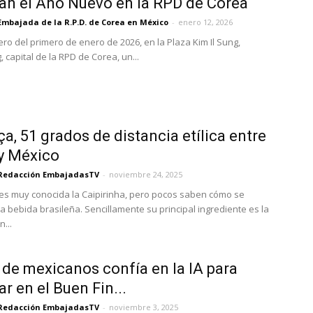
an el Año Nuevo en la RPD de Corea
Embajada de la R.P.D. de Corea en México
-
enero 12, 2026
ero del primero de enero de 2026, en la Plaza Kim Il Sung,
 capital de la RPD de Corea, un...
a, 51 grados de distancia etílica entre
 y México
Redacción EmbajadasTV
-
noviembre 24, 2025
es muy conocida la Caipirinha, pero pocos saben cómo se
a bebida brasileña. Sencillamente su principal ingrediente es la
...
 de mexicanos confía en la IA para
r en el Buen Fin...
Redacción EmbajadasTV
-
noviembre 3, 2025