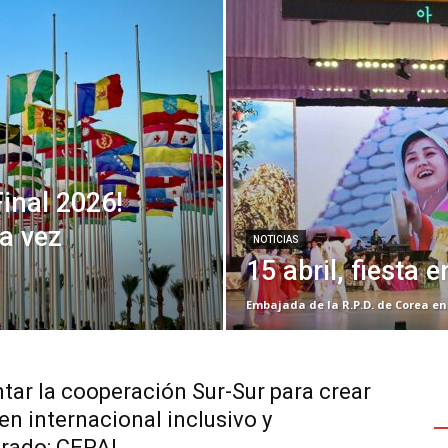
Final 2026!
a vez
NOTICIAS
15 abril, fiesta 
Embajada de la R.P.D. de Corea en
ar la cooperación Sur-Sur para crear
Ú
A
en internacional inclusivo y
brado: CEPAL