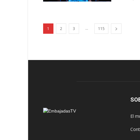
...
1
2
3
115
SO
El m
Cont