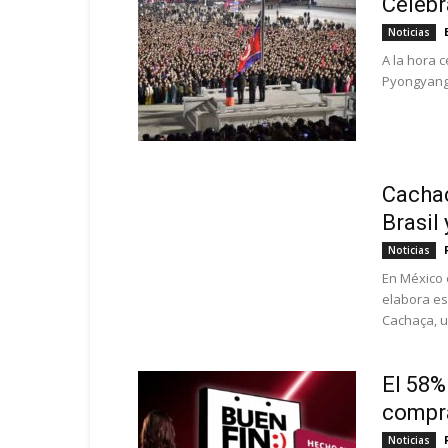
Celebr
Noticias
A la hora c
Pyongyang,
Cachaç
Brasil
Noticias
En México 
elabora es
Cachaça, un
El 58%
compra
Noticias