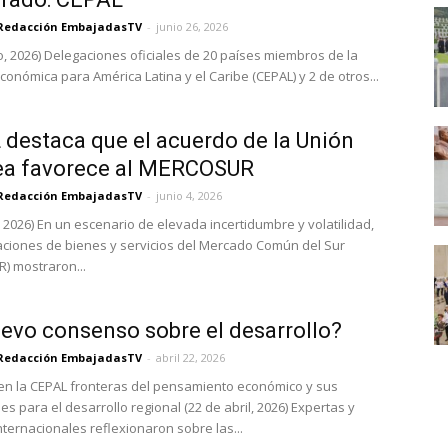
Redacción EmbajadasTV
-
junio 26, 2026
io, 2026) Delegaciones oficiales de 20 países miembros de la
conómica para América Latina y el Caribe (CEPAL) y 2 de otros...
destaca que el acuerdo de la Unión
ea favorece al MERCOSUR
Redacción EmbajadasTV
-
junio 4, 2026
, 2026) En un escenario de elevada incertidumbre y volatilidad,
aciones de bienes y servicios del Mercado Común del Sur
) mostraron...
evo consenso sobre el desarrollo?
Redacción EmbajadasTV
-
abril 22, 2026
n la CEPAL fronteras del pensamiento económico y sus
es para el desarrollo regional (22 de abril, 2026) Expertas y
nternacionales reflexionaron sobre las...