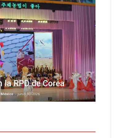
en la RPD de Corea
 México
-
junio 30, 2026
LTIMOS ARTÍCULOS - LATEST
RTICLE