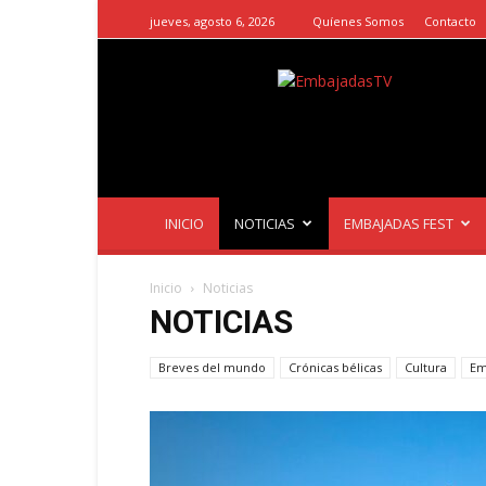
jueves, agosto 6, 2026
Quíenes Somos
Contacto
EmbajadasTV
INICIO
NOTICIAS
EMBAJADAS FEST
Inicio
Noticias
NOTICIAS
Breves del mundo
Crónicas bélicas
Cultura
Em