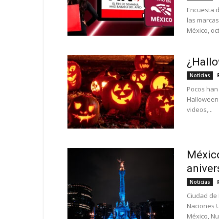
Encuesta d
las marcas
México, oct
¿Hallo
Noticias
Pocos han 
Halloween u
videos,...
México
aniver
Noticias
Ciudad de 
Naciones U
México, Nu