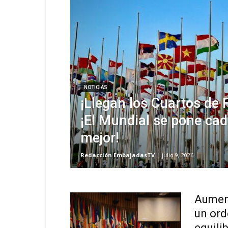
NOTICIAS
¡Llegan los Cuartos de 
¡El Mundial se pone cad
mejor!
Redacción EmbajadasTV
-
julio 9, 2026
Aument
un ord
equili