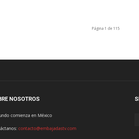
Página 1 de 115
BRE NOSOTROS
S
undo comienza en México
áctanos:
contacto@embajadastv.com