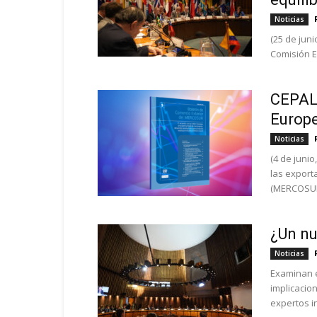
Noticias
(25 de jun
Comisión E
CEPAL 
Europ
Noticias
(4 de junio
las export
(MERCOSUR
¿Un nu
Noticias
Examinan e
implicacion
expertos i