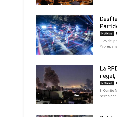
Desfil
Partid
Noticias
El 25 del p
Pyongyang,
La RPD
ilegal,
Noticias
El Comité 
hecha por e