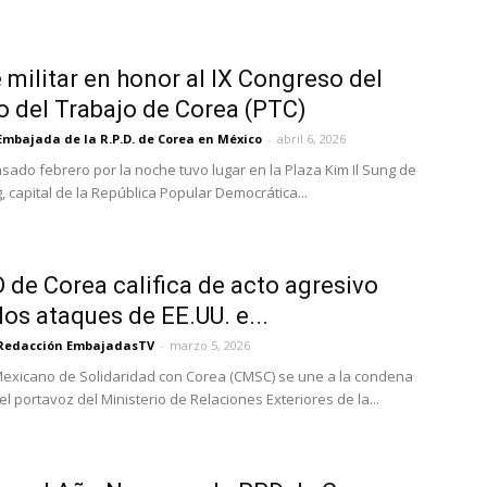
e militar en honor al IX Congreso del
o del Trabajo de Corea (PTC)
Embajada de la R.P.D. de Corea en México
-
abril 6, 2026
asado febrero por la noche tuvo lugar en la Plaza Kim Il Sung de
 capital de la República Popular Democrática...
 de Corea califica de acto agresivo
 los ataques de EE.UU. e...
Redacción EmbajadasTV
-
marzo 5, 2026
Mexicano de Solidaridad con Corea (CMSC) se une a la condena
l portavoz del Ministerio de Relaciones Exteriores de la...