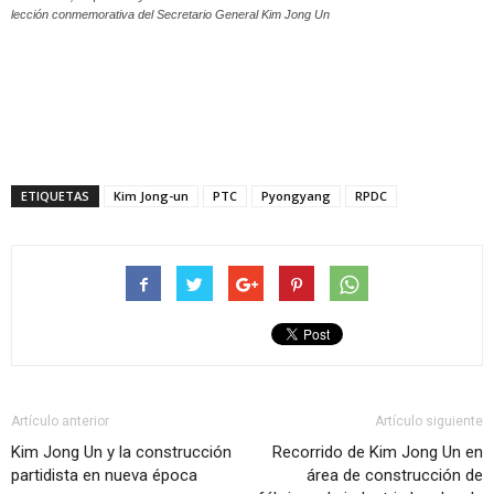
lección conmemorativa del Secretario General Kim Jong Un
ETIQUETAS
Kim Jong-un
PTC
Pyongyang
RPDC
Artículo anterior
Artículo siguiente
Kim Jong Un y la construcción
Recorrido de Kim Jong Un en
partidista en nueva época
área de construcción de