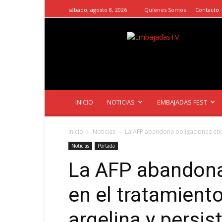
sábado, agosto 8, 2026
Quíenes Somos
Contacto
EmbajadasTV
INICIO
NOTICIAS
EMBAJADAS FEST
Inicio
Noticias
La AFP abandona obligaciones ética
Noticias
Portada
La AFP abandona
en el tratamiento
argelina y persis