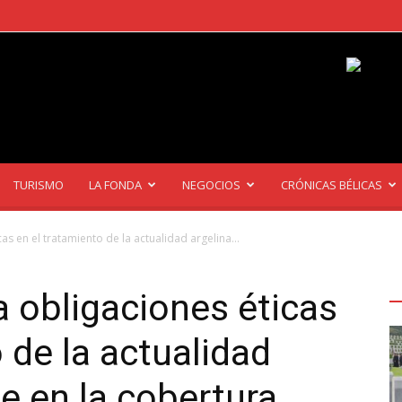
TURISMO
LA FONDA
NEGOCIOS
CRÓNICAS BÉLICAS
s en el tratamiento de la actualidad argelina...
Ú
A
 obligaciones éticas
 de la actualidad
te en la cobertura