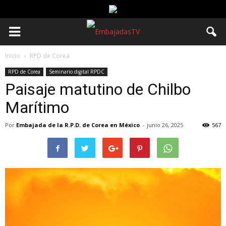
Inicio
RPD de Corea
RPD de Corea
Seminario digital RPDC
Paisaje matutino de Chilbo
Marítimo
Por
Embajada de la R.P.D. de Corea en México
-
junio 26, 2025
567