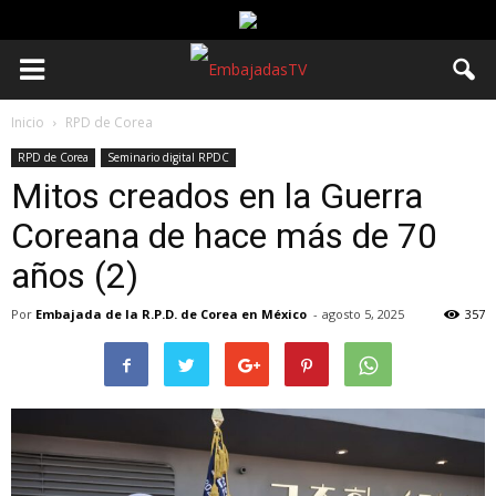
Inicio
RPD de Corea
RPD de Corea
Seminario digital RPDC
Mitos creados en la Guerra
Coreana de hace más de 70
años (2)
Por
Embajada de la R.P.D. de Corea en México
-
agosto 5, 2025
357