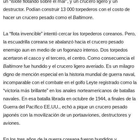
un “islote flotando sobre el mar”, y un crucero ligero y un
destructor. Podían construir 13 000 torpederos con el costo de
hacer un crucero pesado como el
Baltimore
.
La “flota invencible” intentó cercar los torpederos coreanos. Pero,
la escuadrilla coreana se abalanzó hacia el crucero pesado
enemigo aun en medio de un fogonazo intenso. Dos torpedos
acertaron el casco y el tercero, el centro. Como consecuencia el
Baltimore
fue hundido y el crucero ligero averiado. Es un milagro
digno de mención especial en la historia mundial de guerra naval,
incomparable con el combate en el golfo Leyte registrado como la
“victoria más brillante” en los anales norteamericanos de batallas
navales. En esa batalla librada en octubre de 1944, a finales de la
Guerra del Pacífico EE.UU., echó a pique un crucero pesado
japonés con la movilización de un portaaviones, destructores y
aviones.
En los tres años de la guerra coreana fueron hundidos y