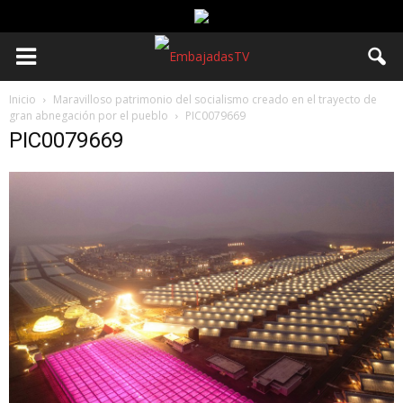
Inicio
Maravilloso patrimonio del socialismo creado en el trayecto de
gran abnegación por el pueblo
PIC0079669
PIC0079669