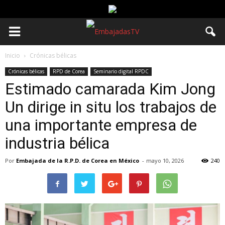
Inicio
Crónicas bélicas
Crónicas bélicas
RPD de Corea
Seminario digital RPDC
Estimado camarada Kim Jong
Un dirige in situ los trabajos de
una importante empresa de
industria bélica
Por
Embajada de la R.P.D. de Corea en México
-
mayo 10, 2026
240