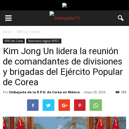
Inicio
RPD de Corea
RPD de Corea
Seminario digital RPDC
Kim Jong Un lidera la reunión
de comandantes de divisiones
y brigadas del Ejército Popular
de Corea
Por
Embajada de la R.P.D. de Corea en México
-
mayo 20, 2026
135