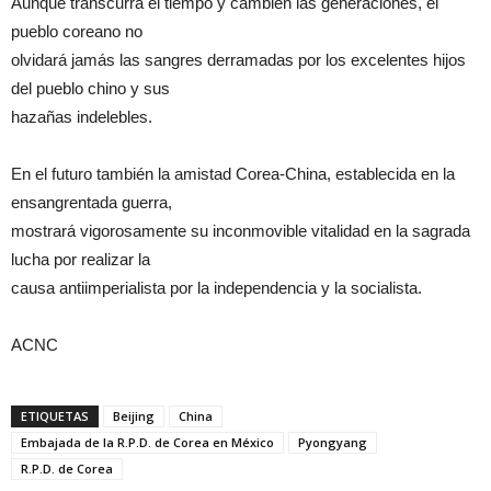
Aunque transcurra el tiempo y cambien las generaciones, el
pueblo coreano no
olvidará jamás las sangres derramadas por los excelentes hijos
del pueblo chino y sus
hazañas indelebles.
En el futuro también la amistad Corea-China, establecida en la
ensangrentada guerra,
mostrará vigorosamente su inconmovible vitalidad en la sagrada
lucha por realizar la
causa antiimperialista por la independencia y la socialista.
ACNC
ETIQUETAS
Beijing
China
Embajada de la R.P.D. de Corea en México
Pyongyang
R.P.D. de Corea