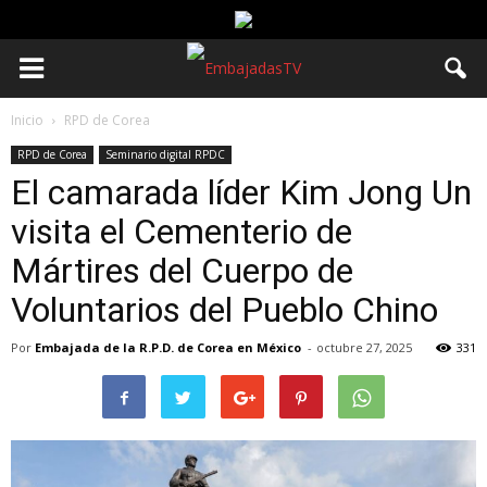
Inicio
RPD de Corea
RPD de Corea
Seminario digital RPDC
El camarada líder Kim Jong Un
visita el Cementerio de
Mártires del Cuerpo de
Voluntarios del Pueblo Chino
Por
Embajada de la R.P.D. de Corea en México
-
octubre 27, 2025
331