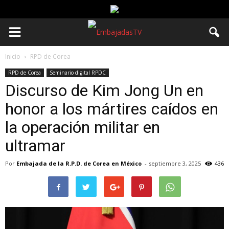
Inicio
RPD de Corea
RPD de Corea
Seminario digital RPDC
Discurso de Kim Jong Un en
honor a los mártires caídos en
la operación militar en
ultramar
Por
Embajada de la R.P.D. de Corea en México
-
septiembre 3, 2025
436