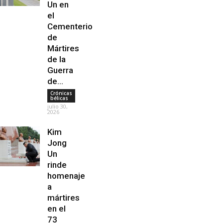
Un en
el
Cementerio
de
Mártires
de la
Guerra
de...
Crónicas
bélicas
julio 30,
2026
Kim
Jong
Un
rinde
homenaje
a
mártires
en el
73