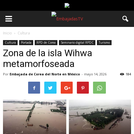
Inicio
Cultura
Cultura
Portada
RPD de Corea
Seminario digital RPDC
Turismo
Zona de la isla Wihwa
metamorfoseada
Por
Embajada de Corea del Norte en México
-
mayo 14, 2026
184