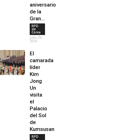
aniversario
de la
Gran...
RPD
de
Corea
julio 29,
2026
El
camarada
líder
Kim
Jong
Un
visita
el
Palacio
del Sol
de
Kumsusan
RPD
de