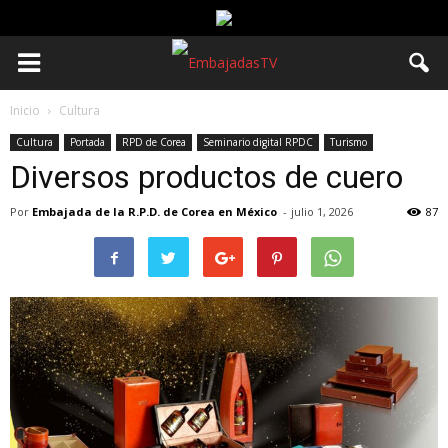
Inicio
Cultura
Cultura
Portada
RPD de Corea
Seminario digital RPDC
Turismo
Diversos productos de cuero
Por
Embajada de la R.P.D. de Corea en México
-
julio 1, 2026
87