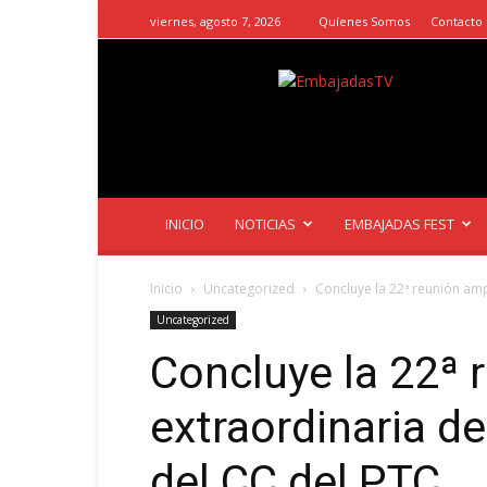
viernes, agosto 7, 2026
Quíenes Somos
Contacto
EmbajadasTV
INICIO
NOTICIAS
EMBAJADAS FEST
Inicio
Uncategorized
Concluye la 22ª reunión ampl
Uncategorized
Concluye la 22ª 
extraordinaria de
del CC del PTC