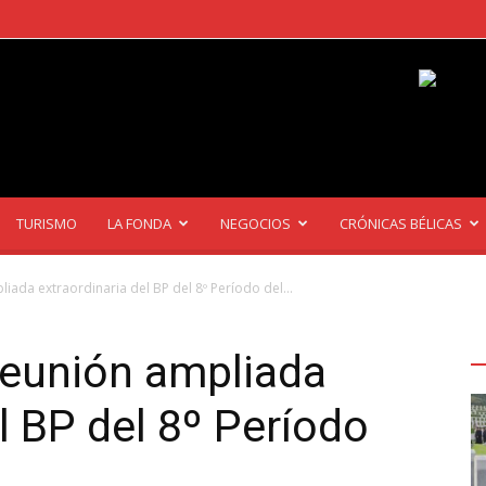
TURISMO
LA FONDA
NEGOCIOS
CRÓNICAS BÉLICAS
iada extraordinaria del BP del 8º Período del...
Ú
A
reunión ampliada
l BP del 8º Período