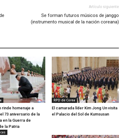
Artículo siguiente
de
Se forman futuros músicos de janggo
(instrumento musical de la nación coreana)
a
RPD de Corea
 rinde homenaje a
El camarada líder Kim Jong Un visita
el 73 aniversario de la
el Palacio del Sol de Kumsusan
a en la Guerra de
e la Patria
icas