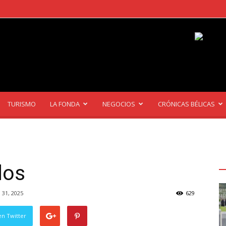
TURISMO
LA FONDA
NEGOCIOS
CRÓNICAS BÉLICAS
Ú
A
dos
31, 2025
629
en Twitter