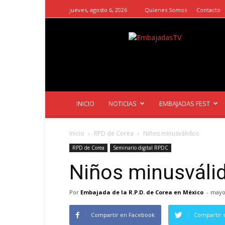
jueves, agosto 6, 2026
Quíenes Somos
Contacto
EmbajadasTV
INICIO
NOTICIAS
EMBAJADAS FEST
Inicio
RPD de Corea
Niños minusválidos
RPD de Corea
Seminario digital RPDC
Niños minusváli
Por
Embajada de la R.P.D. de Corea en México
-
mayo 
Compartir en Facebook
Compartir 