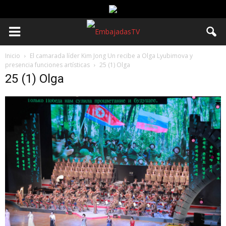
Inicio
El camarada líder Kim Jong Un recibe a Olga Lyubimova y
presencia funciones artísticas
25 (1) Olga
25 (1) Olga