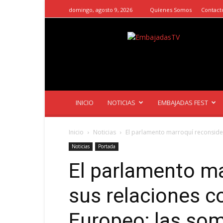
domingo, agosto 9, 2026
Quíenes Somos
Contact
EmbajadasTV
INICIO
NOTICIAS
EMBAJADAS FEST
Inicio
Noticias
El parlamento marroquí reconsider
Noticias
Portada
El parlamento ma
sus relaciones c
Europeo; las som