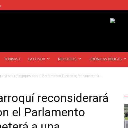
o
TURISMO
LA FONDA
NEGOCIOS
CRÓNICAS BÉLICAS
ará sus relaciones con el Parlamento Europeo; las someterá...
Ú
A
rroquí reconsiderará
on el Parlamento
eterá a una